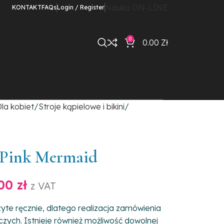
Nauka ON-LINE
KONTAKT
FAQs
Login / Register
0
0.00
Zł
la kobiet
Stroje kąpielowe i bikini
 Pink Mermaid
.00
zł
z VAT
yte ręcznie, dlatego realizacja zamówienia
czych. Istnieje również możliwość dowolnej