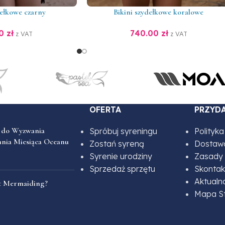
dełkowe czarny
Bikini szydełkowe koralowe
00
zł
740.00
zł
z VAT
z VAT
OFERTA
PRZYDA
 do Wyzwania
Spróbuj syreningu
Polityk
ania Miesiąca Oceanu
Zostań syreną
Dostawa
Syrenie urodziny
Zasady 
Sprzedaż sprzętu
Skontakt
Aktualn
st Mermaiding?
Mapa S