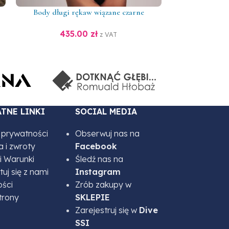
Body długi rękaw wiązane czarne
Body z długi
435.00
zł
43
z VAT
TNE LINKI
SOCIAL MEDIA
a prywatności
Obserwuj nas na
 i zwroty
Facebook
i Warunki
Śledź nas na
uj się z nami
Instagram
ości
Zrób zakupy w
trony
SKLEPIE
Zarejestruj się w
Dive
SSI