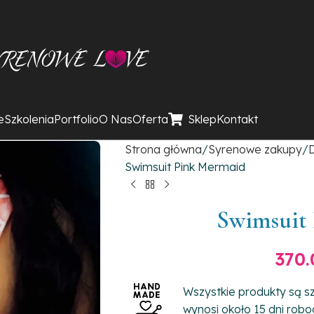
e
Szkolenia
Portfolio
O Nas
Oferta
Sklep
Kontakt
Strona główna
Syrenowe zakupy
D
Swimsuit Pink Mermaid
Swimsuit
370
Wszystkie produkty są sz
wynosi około 15 dni robo