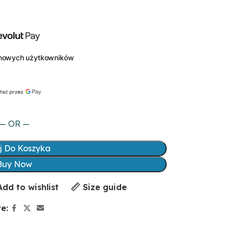
— OR —
j Do Koszyka
Buy Now
Add to wishlist
Size guide
e: