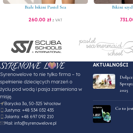
Białe bikini Pastel Sea
Bikini szy
260.00
zł
731.
z VAT
AKTUALNOŚCI
Syrenowelove to nie tylko firma – to
Dołącz
spełnienie dziecięcych marzeń o
Sprząt
życiu pod wodą i pasja zamieniona w
2025
misję.
Barycka 3a, 50-325 Wrocław
Co to je
Justyna: +48 534 032 435
Jolanta: +48 697 092 210
Mail: info@syrenowelove.pl