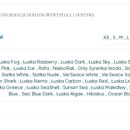
INFORMACJE DODATKOWE
WYSYŁKA I DOSTAWA
R
XS
,
S
,
M
,
L
uska Fog
,
Łuska Rasberry
,
Łuska Dark
,
Łuska Sky
,
Łuska 
 Pink
,
Łuska Ice
,
Rafa
,
NieboRak
,
Only Syrenka Woda
,
Si
,
Siatka White
,
Siatka Nude
,
VerSeace White
,
VerSeace S
er Shark
,
Łuska Nemo
,
Łuska Carbon
,
Łuska Red
,
Łuska L
ka Greece
,
Łuska SeaShell
,
Sunset Sea
,
Łuska Malediwy
,
Blue
,
Sieć Blue Dark
,
Łuska Algae
,
Hibiskus
,
Ocean Bl