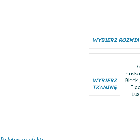
WYBIERZ ROZMIA
Ł
Łuska
WYBIERZ
Black
TKANINĘ
Tig
Łus
Podobne produkty