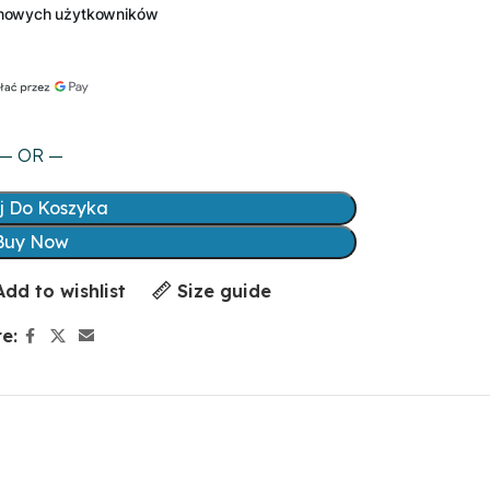
— OR —
j Do Koszyka
Buy Now
Add to wishlist
Size guide
e: