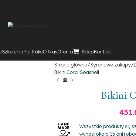
e
Szkolenia
Portfolio
O Nas
Oferta
Sklep
Kontakt
Strona główna
Syrenowe zakupy
D
Bikini Coral Seashell
Bikini C
451
Wszystkie produkty są sz
wynosi około 15 dni robo