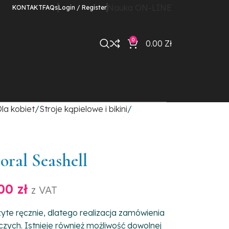
Nauka ON-LINE
KONTAKT
FAQs
Login / Register
0
0.00
Zł
la kobiet
Stroje kąpielowe i bikini
oral Seashell
.00
zł
z VAT
yte ręcznie, dlatego realizacja zamówienia
czych. Istnieje również możliwość dowolnej