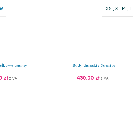
R
XS
,
S
,
M
,
L
dełkowe czarny
Body damskie Sunrise
00
zł
430.00
zł
z VAT
z VAT