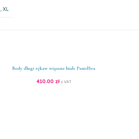
,
XL
Body długi rękaw wiązane białe PastelSea
410.00
zł
z VAT