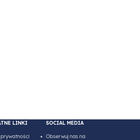
1,2
TNE LINKI
SOCIAL MEDIA
a prywatności
Obserwuj nas na