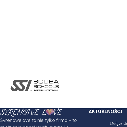
AKTUALNOŚCI
Syrenowelove to nie tylko firma – to
Dołącz d