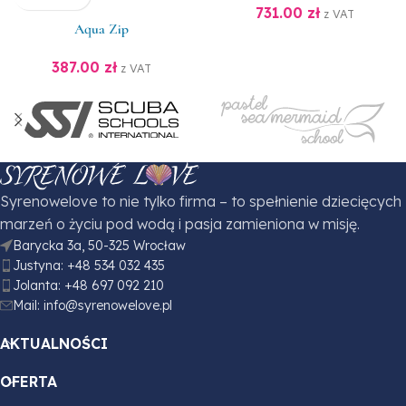
731.00
zł
z VAT
Aqua Zip
387.00
zł
z VAT
Syrenowelove to nie tylko firma – to spełnienie dziecięcych
marzeń o życiu pod wodą i pasja zamieniona w misję.
Barycka 3a, 50-325 Wrocław
Justyna: +48 534 032 435
Jolanta: +48 697 092 210
Mail: info@syrenowelove.pl
AKTUALNOŚCI
OFERTA