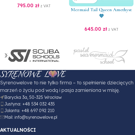
795.00
zł
z VAT
Mermaid Tail Queen Amethyst
💜
645.00
zł
z VAT
Syrenowelove to nie tylko firma – to spełnienie dziecięcych
marzeń o życiu pod wodą i pasja zamieniona w misję.
Barycka 3a, 50-325 Wrocław
Justyna: +48 534 032 435
Jolanta: +48 697 092 210
Mail: info@syrenowelove.pl
AKTUALNOŚCI