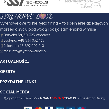
Syrenowelove to nie tylko firma – to spełnienie dziecięcych
marzeń o życiu pod wodą i pasja zamieniona w misję.
Barycka 3a, 50-325 Wrocław
Justyna: +48 534 032 435
Jolanta: +48 697 092 210
Mail: info@syrenowelove.pl
AKTUALNOŚCI
OFERTA
PRZYDATNE LINKI
SOCIAL MEDIA
ⓒopyright 2007-2025 -
- The Art of Diving
MOANA
DIVING
TEAM
.PL