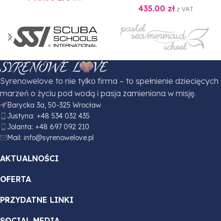
435.00
zł
z VAT
Syrenowelove to nie tylko firma – to spełnienie dziecięcych
marzeń o życiu pod wodą i pasja zamieniona w misję.
Barycka 3a, 50-325 Wrocław
Justyna: +48 534 032 435
Jolanta: +48 697 092 210
Mail: info@syrenowelove.pl
AKTUALNOŚCI
OFERTA
PRZYDATNE LINKI
SOCIAL MEDIA