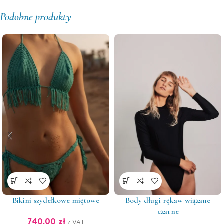
Podobne produkty
Bikini szydełkowe miętowe
Body długi rękaw wiązane
czarne
740.00
zł
z VAT