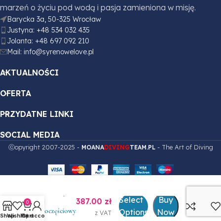
marzeń o życiu pod wodą i pasja zamieniona w misję.
Barycka 3a, 50-325 Wrocław
Justyna: +48 534 032 435
Jolanta: +48 697 092 210
Mail: info@syrenowelove.pl
AKTUALNOŚCI
OFERTA
PRZYDATNE LINKI
SOCIAL MEDIA
ⓒopyright 2007-2025 -
- The Art of Diving
MOANA
DIVING
TEAM
.PL
Limonkowy
Select
Buy
387.00
zł
strój
0
jednoczęściowy
Options
Now
z VAT
Shop
Wishlist
My account
Cart
– Halsydrus