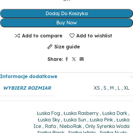
Dodaj Do Koszyka
Buy Now
Add to compare
Add to wishlist
Size guide
Share:
Informacje dodatkowe
WYBIERZ ROZMIAR
XS
,
S
,
M
,
L
,
XL
Łuska Fog
,
Łuska Rasberry
,
Łuska Dark
,
Łuska Sky
,
Łuska Sun
,
Łuska Pink
,
Łuska
Ice
,
Rafa
,
NieboRak
,
Only Syrenka Woda
,
Siatka Black
,
Siatka White
,
Siatka Nude
,