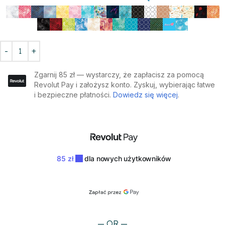
— OR —