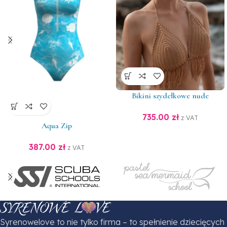
Bikini szydełkowe nude
735.00
zł
z VAT
Aqua Zip
387.00
zł
z VAT
Syrenowelove to nie tylko firma – to spełnienie dziecięcych