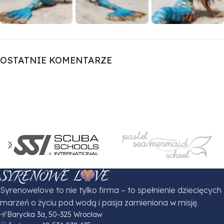
OSTATNIE KOMENTARZE
Syrenowelove to nie tylko firma – to spełnienie dziecięcych
marzeń o życiu pod wodą i pasja zamieniona w misję.
Barycka 3a, 50-325 Wrocław