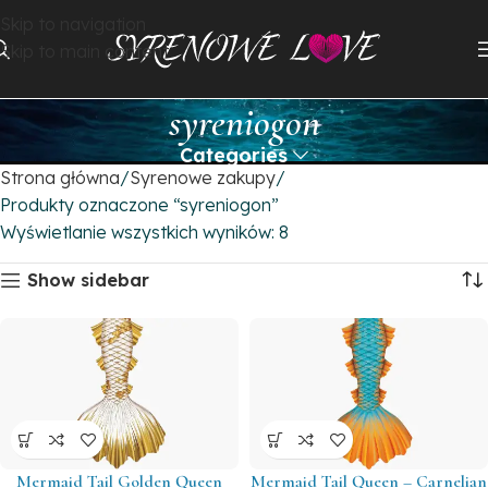
Skip to navigation
Skip to main content
syreniogon
Categories
Strona główna
Syrenowe zakupy
Produkty oznaczone “syreniogon”
Wyświetlanie wszystkich wyników: 8
Show sidebar
Mermaid Tail Golden Queen
Mermaid Tail Queen – Carnelian