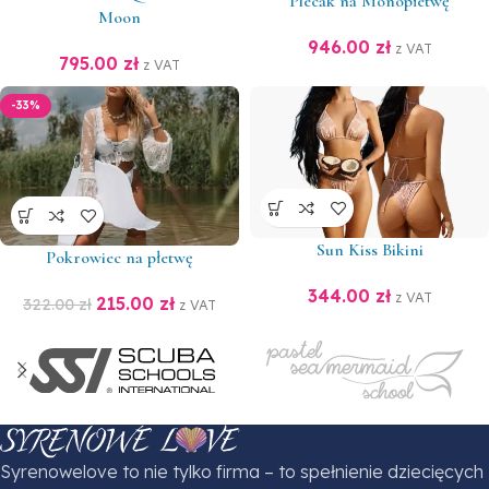
Plecak na Monopłetwę
Moon
946.00
zł
z VAT
795.00
zł
z VAT
-33%
Sun Kiss Bikini
Pokrowiec na płetwę
344.00
zł
z VAT
215.00
zł
322.00
zł
z VAT
Syrenowelove to nie tylko firma – to spełnienie dziecięcych